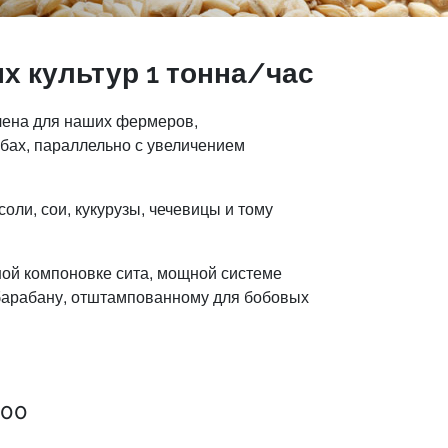
х культур 1 тонна/час
чена для наших фермеров,
ах, параллельно с увеличением
оли, сои, кукурузы, чечевицы и тому
ной компоновке сита, мощной системе
 барабану, отштампованному для бобовых
000